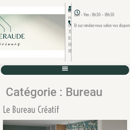
annegouranton@emeraude-
Lun – Ven : 8h30 – 18h30
interieurs.com
Et sur rendez-vous selon vos disponi
06
70
83
01
18
Catégorie :
Bureau
Le Bureau Créatif